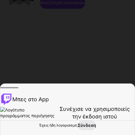
Αναζήτηση καναλιών
Μπες στο App
Συνέχισε να χρησιμοποιείς
την έκδοση ιστού
Σύνδεση
Έχεις ήδη λογαριασμό;
Αρχική σελίδα
Περιήγηση
Δραστηριότητα
Προφίλ