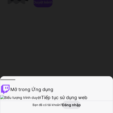
Duyệt kênh
Mở trong Ứng dụng
Tiếp tục sử dụng web
Đăng nhập
Bạn đã có tài khoản?
Trang chủ
Duyệt
Hoạt động
Hồ sơ