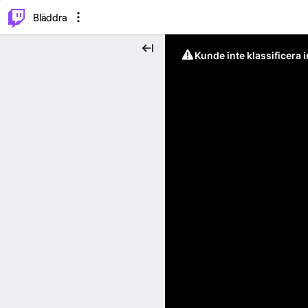
⌥
P
Bläddra
Kunde inte klassificera 