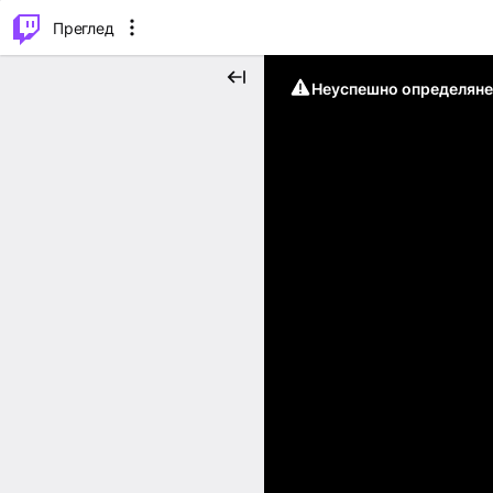
м...
⌥
P
Преглед
Неуспешно определяне