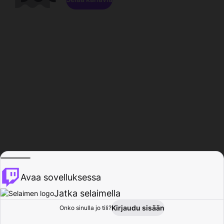
Avaa sovelluksessa
Jatka selaimella
Kirjaudu sisään
Onko sinulla jo tili?
Koti
Selaa
Toiminta
Profiili