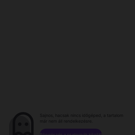
Sajnos, hacsak nincs időgéped, a tartalom
már nem áll rendelkezésre.
Böngészés a csatornák között