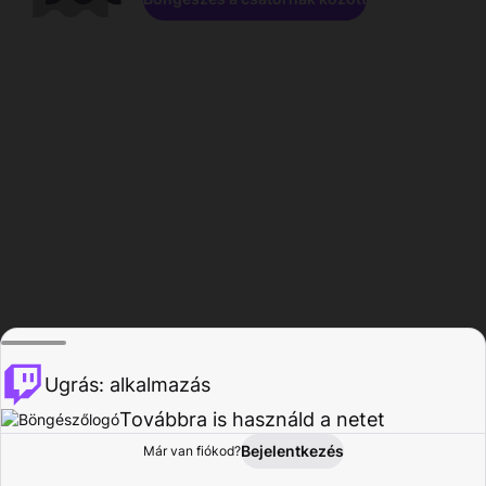
Ugrás: alkalmazás
Továbbra is használd a netet
Bejelentkezés
Már van fiókod?
Főoldal
Böngészés
Tevékenység
Profil