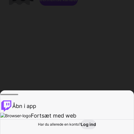
Åbn i app
Fortsæt med web
Log ind
Har du allerede en konto?
Hjem
Gennemse
Aktivitet
Profil