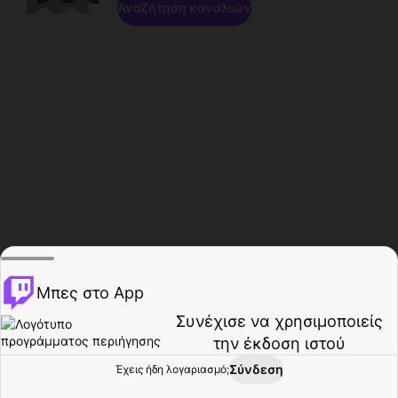
Αναζήτηση καναλιών
Μπες στο App
Συνέχισε να χρησιμοποιείς
την έκδοση ιστού
Σύνδεση
Έχεις ήδη λογαριασμό;
Αρχική σελίδα
Περιήγηση
Δραστηριότητα
Προφίλ