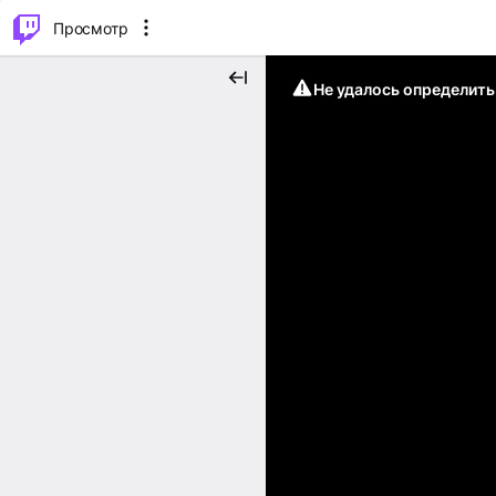
.
⌥
P
Просмотр
Не удалось определит