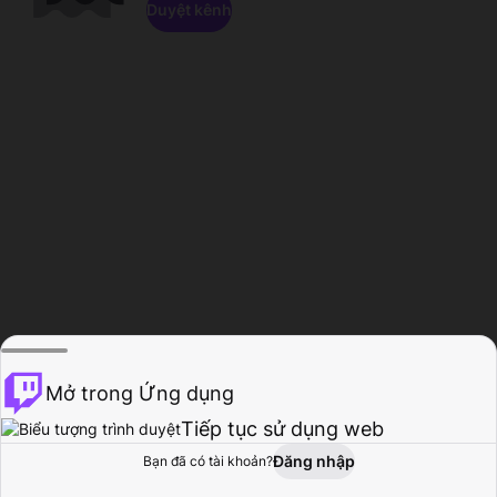
Duyệt kênh
Mở trong Ứng dụng
Tiếp tục sử dụng web
Đăng nhập
Bạn đã có tài khoản?
Trang chủ
Duyệt
Hoạt động
Hồ sơ