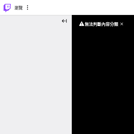
⌥
P
瀏覽
無法判斷內容分類