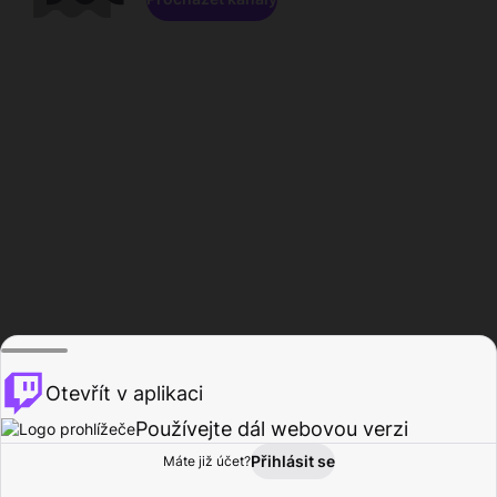
Otevřít v aplikaci
Používejte dál webovou verzi
Přihlásit se
Máte již účet?
Domů
Procházet
Aktivita
Profil