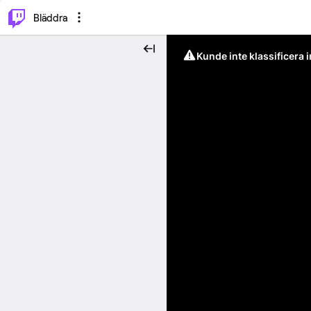
⌥
P
Bläddra
Kunde inte klassificera 