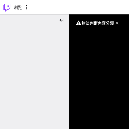
⌥
P
瀏覽
無法判斷內容分類