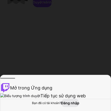
Duyệt kênh
Mở trong Ứng dụng
Tiếp tục sử dụng web
Đăng nhập
Bạn đã có tài khoản?
Trang chủ
Duyệt
Hoạt động
Hồ sơ