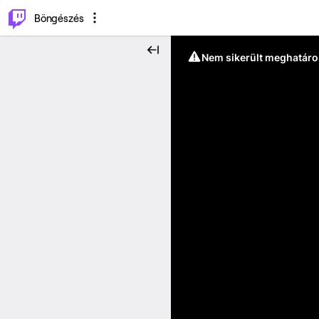
⌥
P
Böngészés
Nem sikerült meghatáro