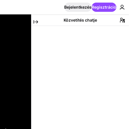
Bejelentkezés
Regisztráció
Közvetítés chatje