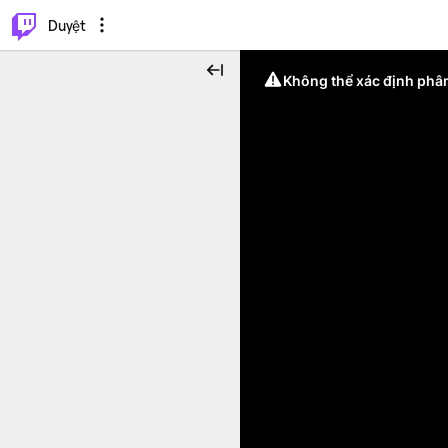
.
⌥
P
Duyệt
Không thể xác định phân