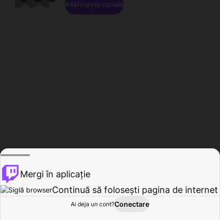
Răsfoiește canale
Mergi în aplicație
Continuă să folosești pagina de internet
Conectare
Ai deja un cont?
Acasă
Răsfoire
Activitate
Profil