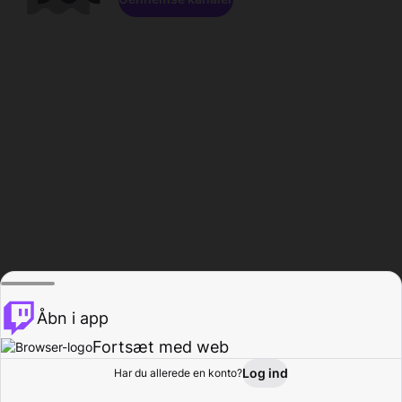
Åbn i app
Fortsæt med web
Log ind
Har du allerede en konto?
Hjem
Gennemse
Aktivitet
Profil