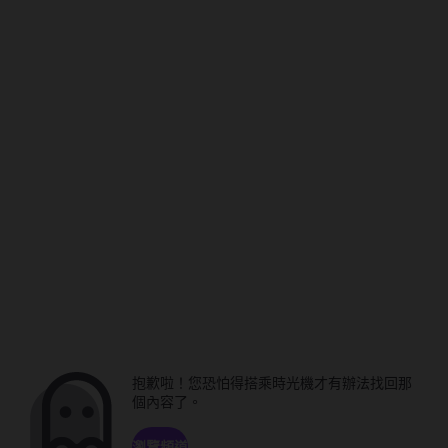
抱歉啦！您恐怕得搭乘時光機才有辦法找回那
個內容了。
瀏覽頻道