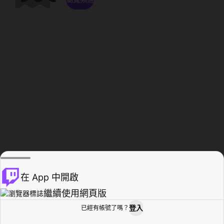
在 App 中開啟
繼續使用網頁版
登入
已經有帳號了嗎？
創作者基地
瀏覽
活動紀錄
個人檔案