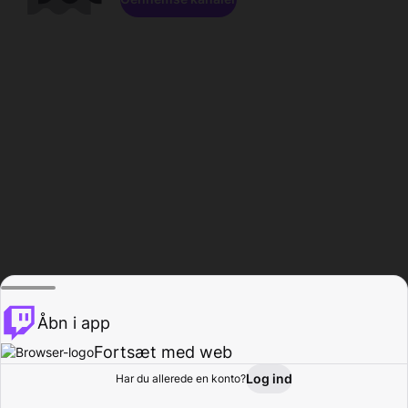
Åbn i app
Fortsæt med web
Log ind
Har du allerede en konto?
Hjem
Gennemse
Aktivitet
Profil