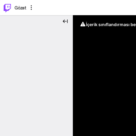
⌥
P
Gözat
İçerik sınıflandırması b