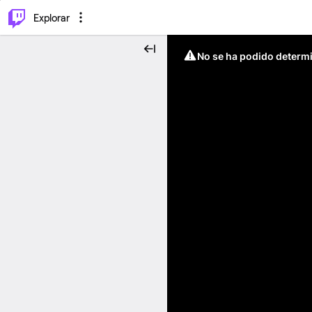
⌥
P
Explorar
No se ha podido determin