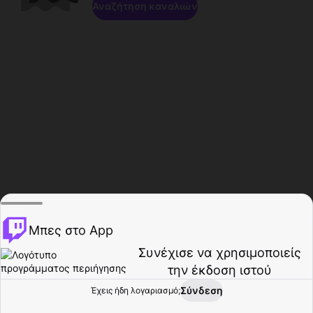
Αναζήτηση καναλιών
Μπες στο App
Συνέχισε να χρησιμοποιείς
την έκδοση ιστού
Σύνδεση
Έχεις ήδη λογαριασμό;
Αρχική σελίδα
Περιήγηση
Δραστηριότητα
Προφίλ