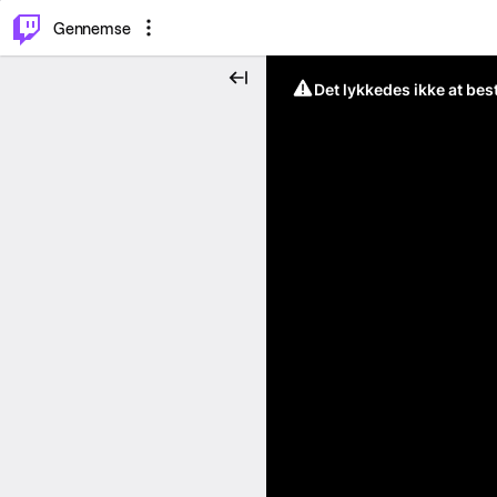
⌥
P
Gennemse
Det lykkedes ikke at be