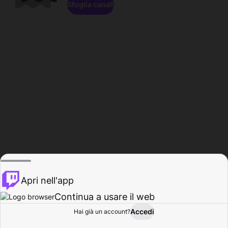
Sfoglia canali
Apri nell'app
Continua a usare il web
Accedi
Hai già un account?
Base
Sfoglia
Attività
Profilo