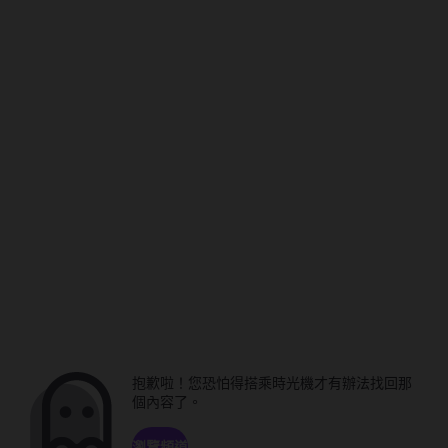
抱歉啦！您恐怕得搭乘時光機才有辦法找回那
個內容了。
瀏覽頻道