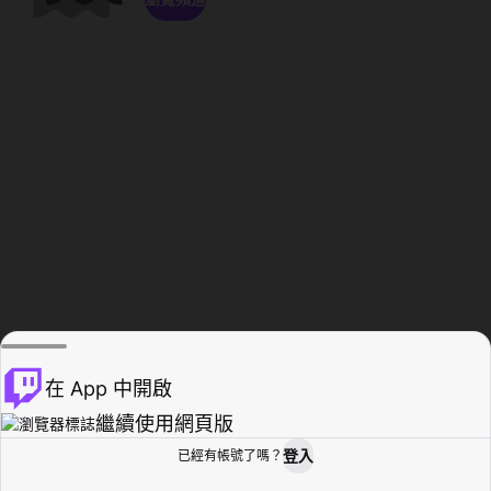
在 App 中開啟
繼續使用網頁版
登入
已經有帳號了嗎？
創作者基地
瀏覽
活動紀錄
個人檔案