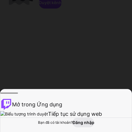
Duyệt kênh
Mở trong Ứng dụng
Tiếp tục sử dụng web
Đăng nhập
Bạn đã có tài khoản?
Trang chủ
Duyệt
Hoạt động
Hồ sơ