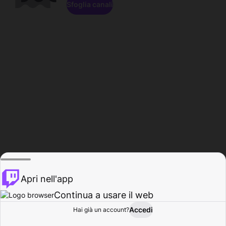
Sfoglia canali
Apri nell'app
Continua a usare il web
Accedi
Hai già un account?
Base
Sfoglia
Attività
Profilo