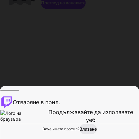
Преглед на каналите
Отваряне в прил.
Продължавайте да използвате
уеб
Влизане
Вече имате профил?
Начало
Преглед
Активност
Профил