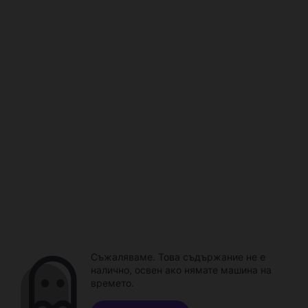
Съжаляваме. Това съдържание не е
налично, освен ако нямате машина на
времето.