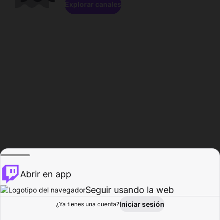
Explorar canales
Abrir en app
Seguir usando la web
Iniciar sesión
Página del
¿Ya tienes una cuenta?
Explorar
Actividad
Perfil
Creador