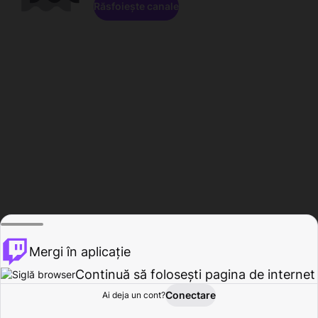
Răsfoiește canale
Mergi în aplicație
Continuă să folosești pagina de internet
Conectare
Ai deja un cont?
Acasă
Răsfoire
Activitate
Profil