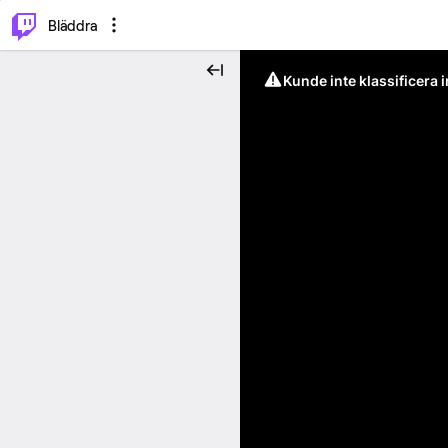
⌥
P
Bläddra
Kunde inte klassificera 