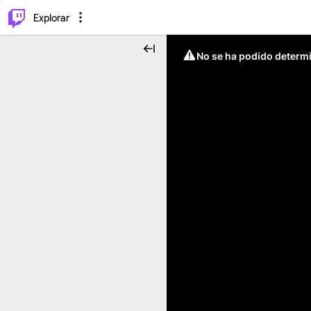
⌥
P
Explorar
No se ha podido determin