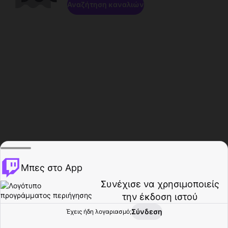
Αναζήτηση καναλιών
Μπες στο App
Συνέχισε να χρησιμοποιείς
την έκδοση ιστού
Σύνδεση
Έχεις ήδη λογαριασμό;
Αρχική σελίδα
Περιήγηση
Δραστηριότητα
Προφίλ