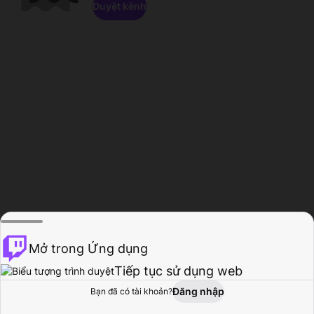
Duyệt kênh
Mở trong Ứng dụng
Tiếp tục sử dụng web
Đăng nhập
Bạn đã có tài khoản?
Trang chủ
Duyệt
Hoạt động
Hồ sơ