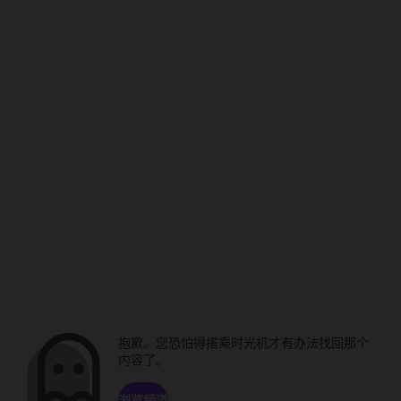
抱歉。您恐怕得搭乘时光机才有办法找回那个
内容了。
浏览频道