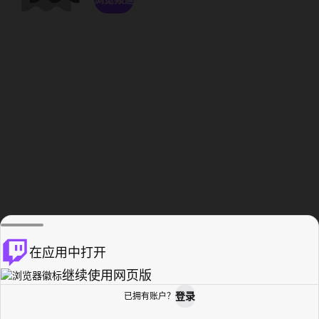
在应用中打开
继续使用网页版
登录
已拥有账户？
主页
浏览
活动纪录
个人资料