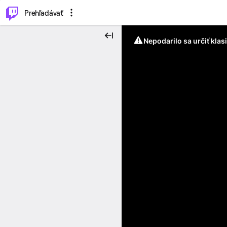
..
⌥
P
Prehľadávať
Nepodarilo sa určiť klas