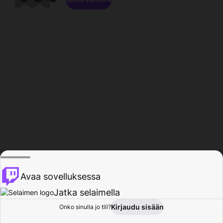
Avaa sovelluksessa
Jatka selaimella
Kirjaudu sisään
Onko sinulla jo tili?
Koti
Selaa
Toiminta
Profiili