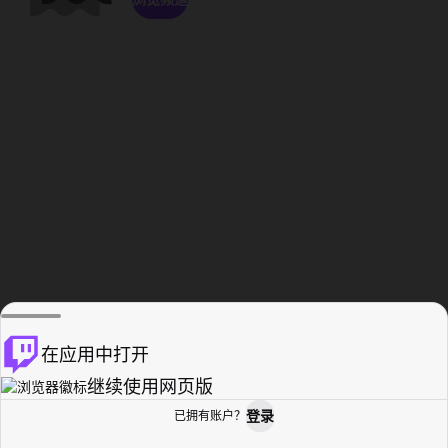
在应用中打开
继续使用网页版
登录
已拥有账户？
主页
浏览
活动纪录
个人资料