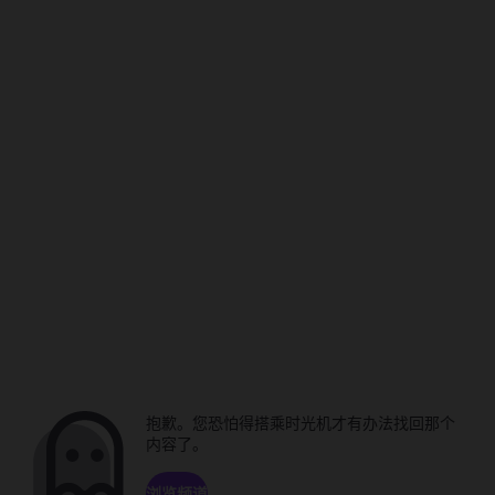
抱歉。您恐怕得搭乘时光机才有办法找回那个
内容了。
浏览频道