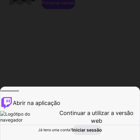
Procurar canais
Abrir na aplicação
Continuar a utilizar a versão
web
Iniciar sessão
Já tens uma conta?
Página inicial
Procurar
Atividade
Perfil