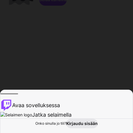
Avaa sovelluksessa
Jatka selaimella
Kirjaudu sisään
Onko sinulla jo tili?
Koti
Selaa
Toiminta
Profiili