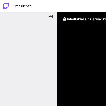
.
⌥
P
Durchsuchen
Inhaltsklassifizierung 