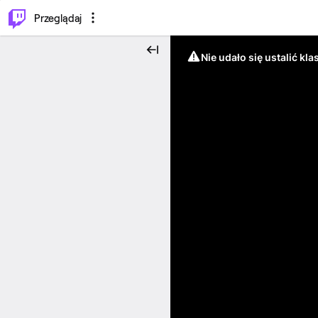
…
⌥
P
Przeglądaj
Nie udało się ustalić klas