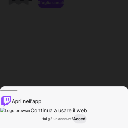
Sfoglia canali
Apri nell'app
Continua a usare il web
Accedi
Hai già un account?
Base
Sfoglia
Attività
Profilo