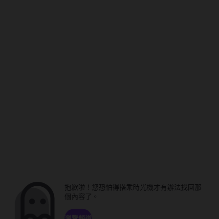
抱歉啦！您恐怕得搭乘時光機才有辦法找回那
個內容了。
瀏覽頻道