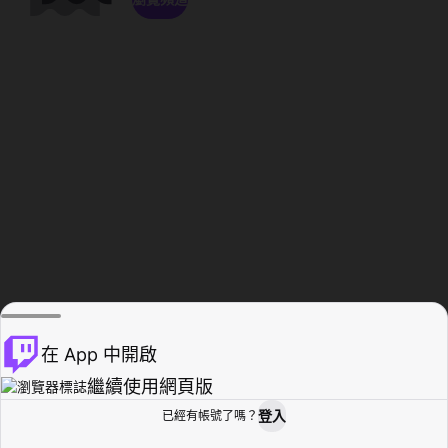
在 App 中開啟
繼續使用網頁版
登入
已經有帳號了嗎？
創作者基地
瀏覽
活動紀錄
個人檔案