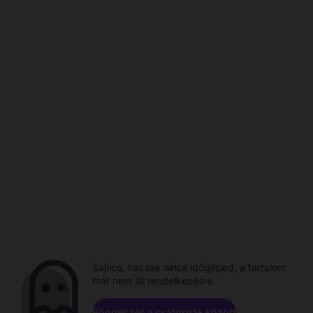
Sajnos, hacsak nincs időgéped, a tartalom
már nem áll rendelkezésre.
Böngészés a csatornák között