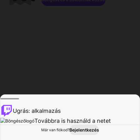
Ugrás: alkalmazás
Továbbra is használd a netet
Bejelentkezés
Már van fiókod?
Főoldal
Böngészés
Tevékenység
Profil