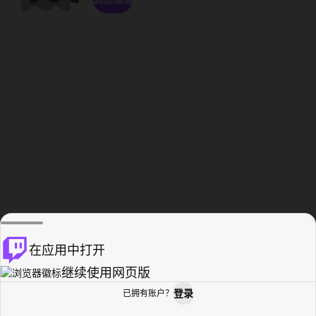
在应用中打开
继续使用网页版
登录
已拥有账户？
主页
浏览
活动纪录
个人资料