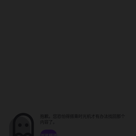
抱歉。您恐怕得搭乘时光机才有办法找回那个
内容了。
浏览频道