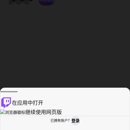
在应用中打开
继续使用网页版
登录
已拥有账户？
主页
浏览
活动纪录
个人资料