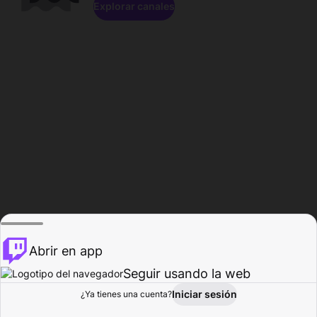
Explorar canales
Abrir en app
Seguir usando la web
Iniciar sesión
Página del
¿Ya tienes una cuenta?
Explorar
Actividad
Perfil
Creador